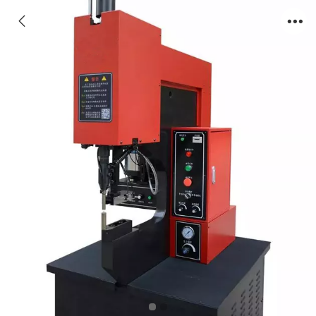
压铆螺母铆接机